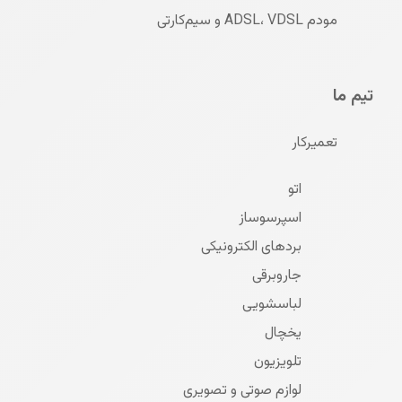
مودم ADSL، VDSL و سیم‌کارتی
تیم ما
تعمیرکار
اتو
اسپرسوساز
بردهای الکترونیکی
جاروبرقی
لباسشویی
یخچال
تلویزیون
لوازم صوتی و تصویری