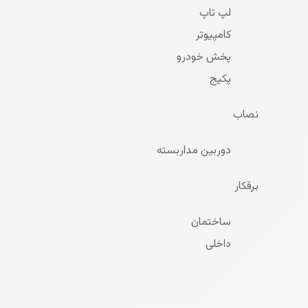
لپ تاپ
کامپیوتر
پخش خودرو
پکیج
نصاب
دوربین مداربسته
برقکار
ساختمان
داخلی