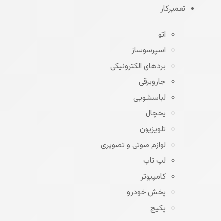
تعمیرکار
اتو
اسپرسوساز
بردهای الکترونیکی
جاروبرقی
لباسشویی
یخچال
تلویزیون
لوازم صوتی و تصویری
لپ تاپ
کامپیوتر
پخش خودرو
پکیج